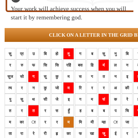
Your work will achieve success when you will
start it by remembering god.
CLICK ON A LETTER IN THE GRID 
सु
प्र
उ
बि
हो
मु
ग
ब
सु
नु
बि
र
रु
फ
सि
सि
रहिं
बस
हि
मं
ल
न
सुज
सो
ग
सु
कु
म
स
ग
त
न
इ
त्य
र
न
कु
जो
म
रि
र
र
अ
की
पु
सु
थ
सी
जे
इ
ग
म
सं
क
रे
त
र
त
र
स
हुँ
ह
ब
ब
प
चि
म
का
ा
र
र
म
मि
मी
म्हा
ा
जा
ता
रा
रे
री
हृ
का
फ
खा
जू
ई
र