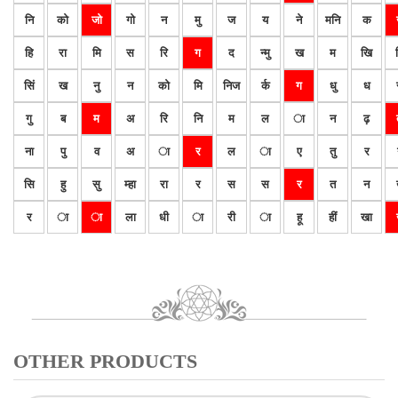
नि
को
जो
गो
न
मु
ज
य
ने
मनि
क
हि
रा
मि
स
रि
ग
द
न्मु
ख
म
खि
सिं
ख
नु
न
को
मि
निज
र्क
ग
धु
ध
गु
ब
म
अ
रि
नि
म
ल
ा
न
ढ़
ना
पु
व
अ
ा
र
ल
ा
ए
तु
र
सि
हु
सु
म्हा
रा
र
स
स
र
त
न
र
ा
ा
ला
धी
ा
री
ा
हू
हीं
खा
OTHER PRODUCTS