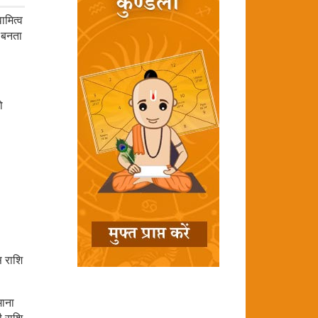
ामित्व
ग बनता
ो
स राशि
माना