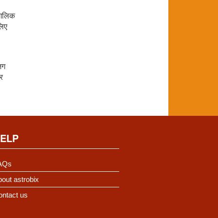
ांगलिक
लिए
जग
तर
ELP
AQs
out astrobix
ontact us