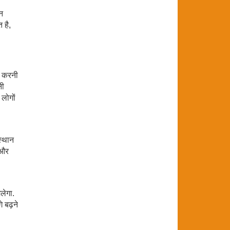
न
 है,
त करनी
नी
 लोगों
स्थान
ं और
लेगा.
े बढ़ने