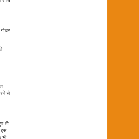
ी राशि
र गोचर
को
.
का
रने से
ुण भी
प इस
ए भी