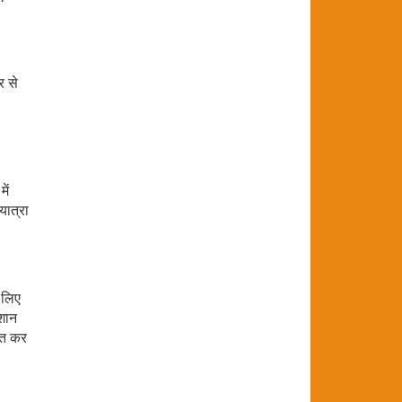
र से
ें
यात्रा
 लिए
ेशान
वित कर