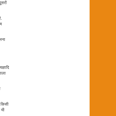
ूसरों
ै.
तम
ेलना
यज्ञादि
वाला
ी
र किसी
ं भी