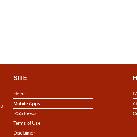
SITE
H
Home
F
Mobile Apps
Ab
Do
RSS Feeds
C
Terms of Use
Disclaimer