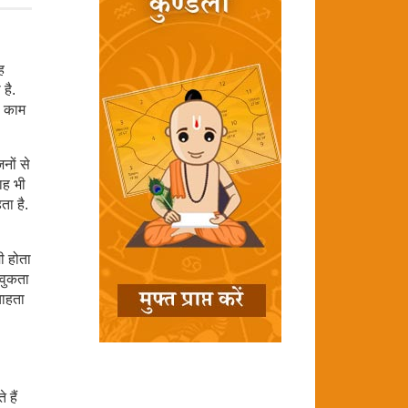
ह
है.
ा काम
नों से
चाह भी
ता है.
मी होता
ावुकता
चाहता
 हैं