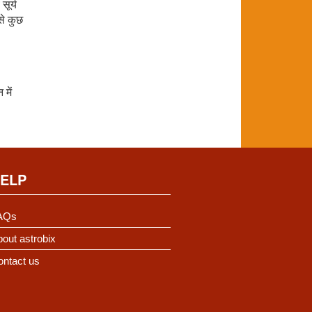
सूर्य
 से कुछ
.
में
ELP
AQs
out astrobix
ontact us