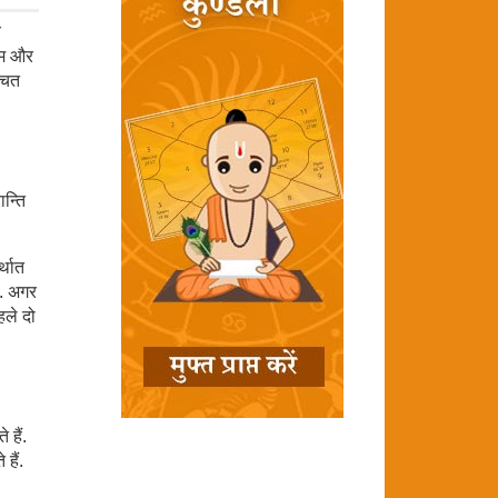
य
ौसम और
चित
न्ति
्थात
ै. अगर
हले दो
 हैं.
 हैं.