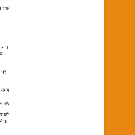
ग रखने
नान व
मय
ल भर
ति समय
चाहिए.
देव को
ने के