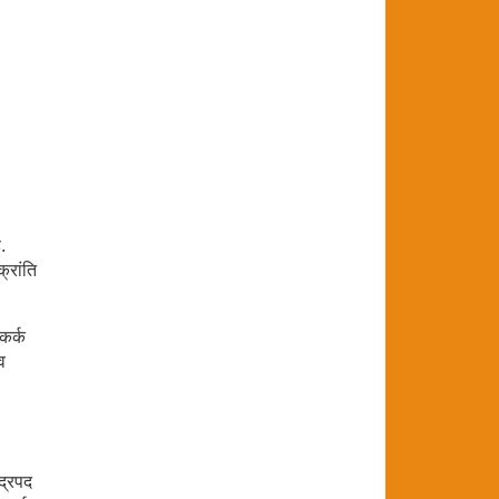
.
क्रांति
 कर्क
व
ाद्रपद