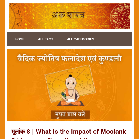
HOME
ALL TAGS
ALL CATEGORIES
मूलांक 8 | What is the Impact of Moolank