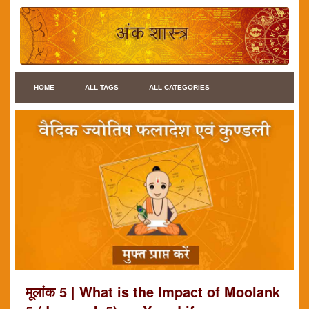
HOME
ALL TAGS
ALL CATEGORIES
मूलांक 5 | What is the Impact of Moolank