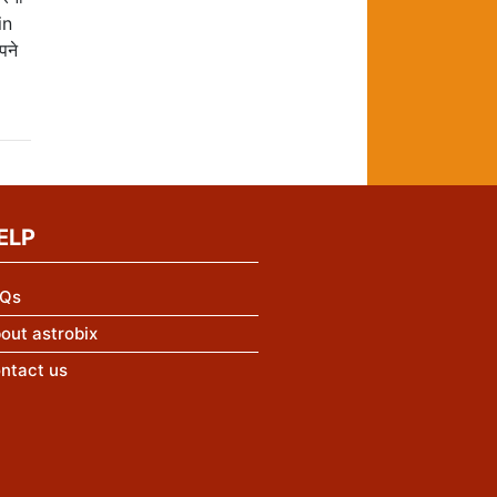
in
पने
ELP
Qs
out astrobix
ntact us