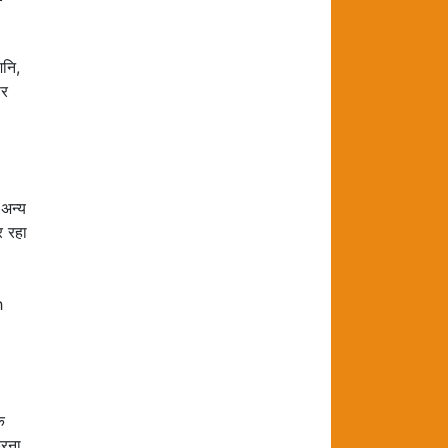
शनि,
पर
 अन्य
र रहा
h
े
करना