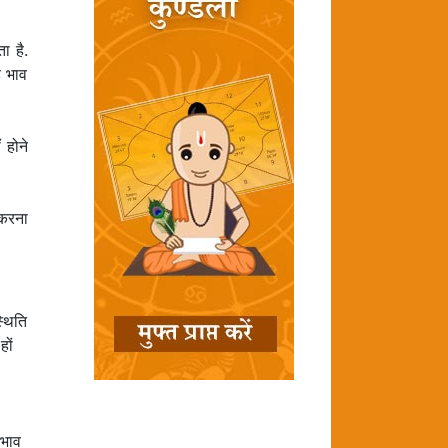
 है.
ह भाव
 होने
 करना
्थिति
हों
भाव