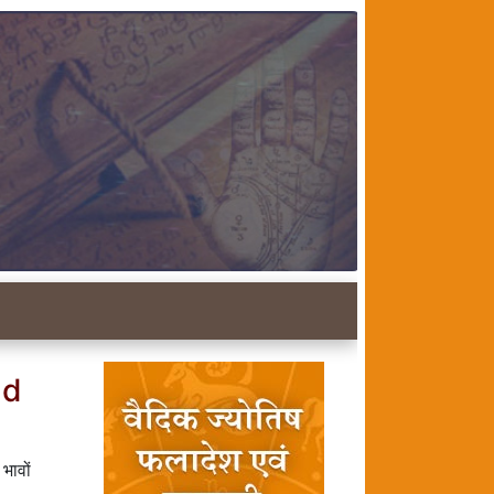
nd
भावों