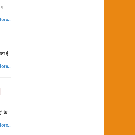
ोग
ore..
ता है
ore..
|
ों के
ore..