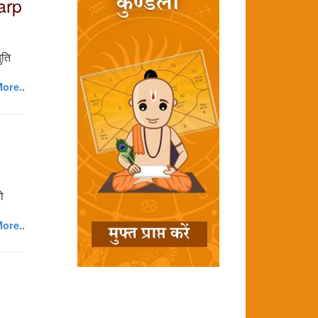
arp
ुति
ore..
ो
ore..