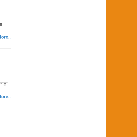
या
ore..
 जाता
ore..