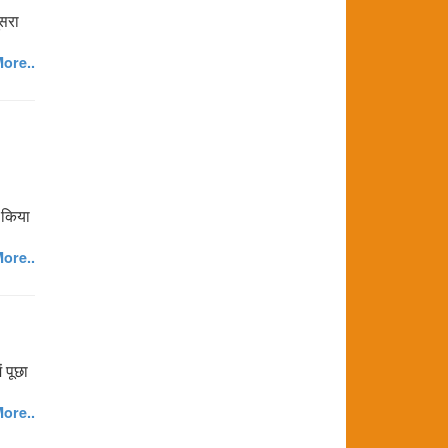
ूसरा
ore..
|
न किया
ore..
 पूछा
ore..