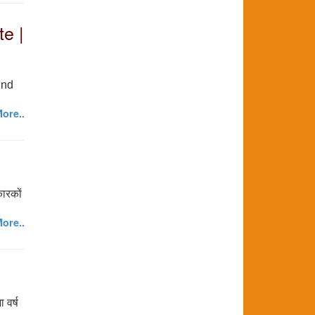
te |
ound
ore..
कारकों
ore..
 वर्ष