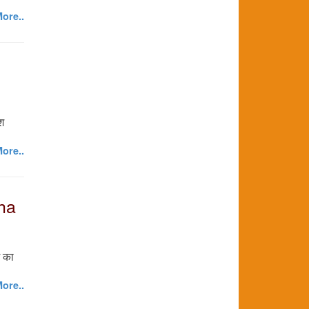
ore..
ीश
ore..
sha
ग का
ore..