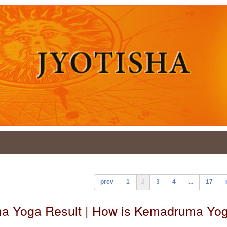
prev
1
2
3
4
...
17
uma Yoga Result | How is Kemadruma Yo