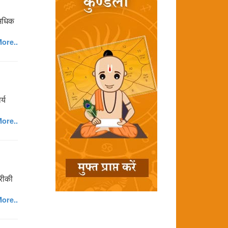
 अधिक
ore..
्य
ore..
ारीकी
ore..