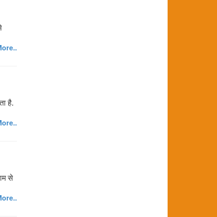
े
ore..
ा है.
ore..
ाम से
ore..