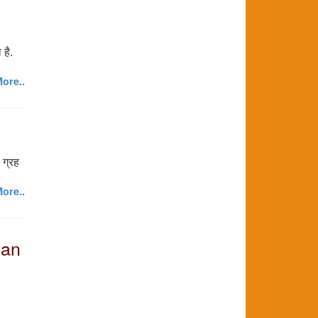
 है.
ore..
 ग्रह
ore..
Can