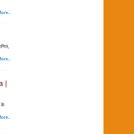
ore..
ागणित,
ore..
a |
 के
ore..