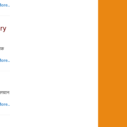
ore..
ory
येक
ore..
 भगवान
ore..