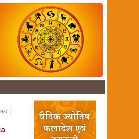
next
ga