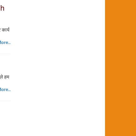
ch
 कार्य
ore..
ले हम
ore..