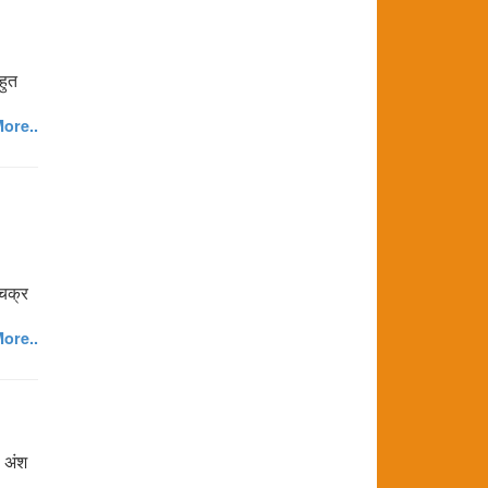
हुत
ore..
 चक्र
ore..
0 अंश