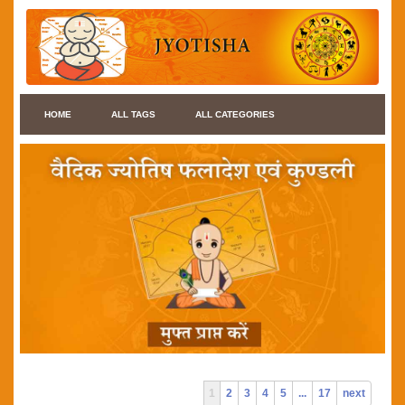
HOME
ALL TAGS
ALL CATEGORIES
1
2
3
4
5
...
17
next