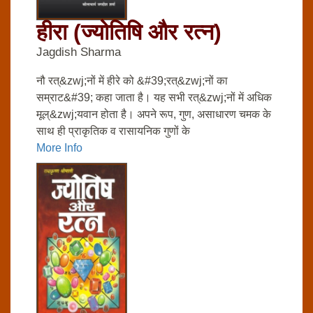
हीरा (ज्‍योतिषि और रत्‍न)
Jagdish Sharma
नौ रत्&zwj;नों में हीरे को &#39;रत्&zwj;नों का
सम्राट&#39; कहा जाता है। यह सभी रत्&zwj;नों में अधिक
मूल्&zwj;यवान होता है। अपने रूप, गुण, असाधारण चमक के
साथ ही प्राकृतिक व रासायनिक गुणों के
More Info