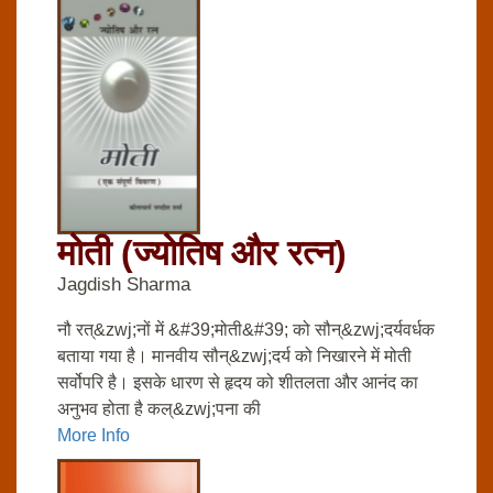
मोती (ज्‍योति‍ष और रत्‍न)
Jagdish Sharma
नौ रत्&zwj;नों में &#39;मोती&#39; को सौन्&zwj;दर्यवर्धक
बताया गया है। मानवीय सौन्&zwj;दर्य को निखारने में मोती
सर्वोपरि है। इसके धारण से हृदय को शीतलता और आनंद का
अनुभव होता है कल्&zwj;पना की
More Info