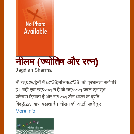
नीलम (ज्‍योतिष और रत्‍न)
Jagdish Sharma
नौ रत्&zwj;नों में &#39;नीलम&#39; की प्रधानता सर्वोपरि
है। यही एक रत्&zwj;न है जो तत्&zwj;काल शुभाशुभ
परिणाम दिलाता है और स्&zwj;टोन धारण के प्रति
विश्&zwj;वास बढ़ाता है। नीलम की अंगूठी पहने हुए
More Info