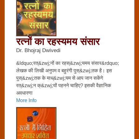
रत्‍नों का रहस्‍यमय संसार
Dr. Bhojraj Dwivedi
&ldquo;रत्&zwj;नों का रहस्&zwj;यमय संसार&rdquo;
लेखक की लिखी अनुपम व बहुरंगी पुस्&zwj;तक है। इस
पुस्&zwj;तक के माध्&zwj;यम से आप जान सकेंगे
रत्&zwj;न क्&zwj;यों पहनने चाहिए? इसकी वैज्ञानिक
अवधारणा
More Info