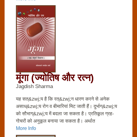
मूंगा (ज्‍योतिष और रत्‍न)
Jagdish Sharma
यह सत्&zwj;य है कि रत्&zwj;न धारण करने से अनेक
असाध्&zwj;य रोग व बीमारियां मिट जाती हैं। दुर्भाग्&zwj;य
को सौभाग्&zwj;य में बदला जा सकता है। प्रतिकूल ग्रह-
गोचरों को अनुकूल बनाया जा सकता है। अर्थात
More Info