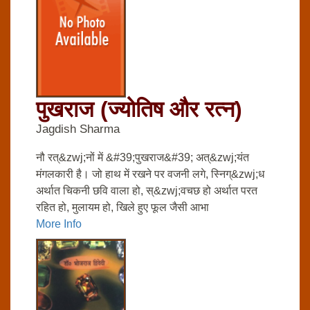
पुखराज (ज्‍योतिष और रत्‍न)
Jagdish Sharma
नौ रत्&zwj;नों में &#39;पुखराज&#39; अत्&zwj;यंत
मंगलकारी है। जो हाथ में रखने पर वजनी लगे, स्निग्&zwj;ध
अर्थात चिकनी छवि वाला हो, स्&zwj;वचछ हो अर्थात परत
रहित हो, मुलायम हो, खिले हुए फूल जैसी आभा
More Info