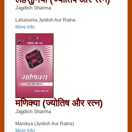
Jagdish Sharma
Lahasunia Jyotish Aur Ratna
More Info
मणिक्‍या (ज्‍योतिष और रत्‍न)
Jagdish Sharma
Manikya (Jyotish Aur Ratna)
More Info