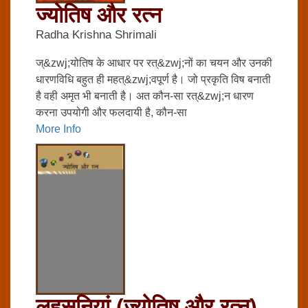
ज्‍योतिष और रत्‍न
Radha Krishna Shrimali
ज्&zwj;योतिष के आधार पर रत्&zwj;नों का चयन और उनकी
धारणविधि बहुत ही महत्&zwj;वपूर्ण है। जो प्रकृति विष बनाती
है वही अमृत भी बनाती है। अत कौन-सा रत्&zwj;न धारण
करना उपयोगी और फलदायी है, कौन-सा
More Info
लहसुनियां (ज्‍योतिष और रत्‍न)