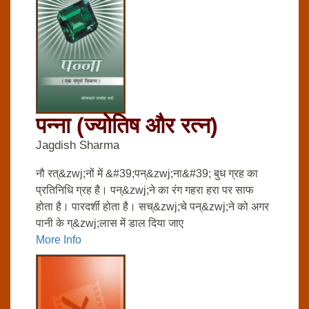
पन्‍ना (ज्‍योतिष और रत्‍न)
Jagdish Sharma
नौ रत्&zwj;नों में &#39;पन्&zwj;ना&#39; बुध ग्रह का
प्रतिनिधि ग्रह है। पन्&zwj;ने का रंग गहरा हरा पर साफ
होता है। पारदर्शी होता है। सच्&zwj;चे पन्&zwj;ने को अगर
पानी के ग्&zwj;लास में डाल दिया जाए
More Info