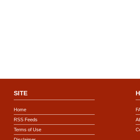
SITE
H
Home
F
RSS Feeds
Ab
Terms of Use
C
Disclaimer