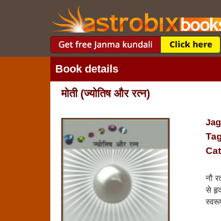
Book details
मोती (ज्‍योति‍ष और रत्‍न)
Jag
Tag
Cat
नौ रत
से हृ
स्‍वर