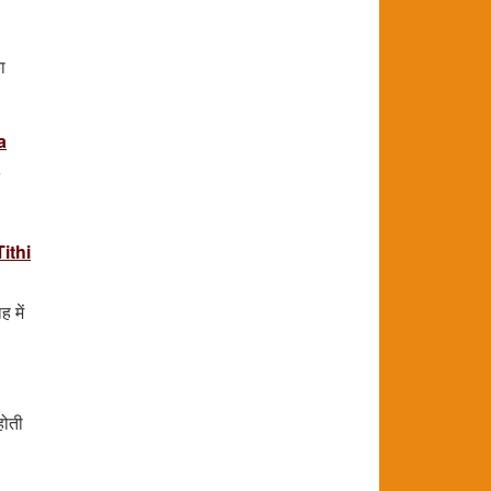
ा
a
Tithi
 में
होती