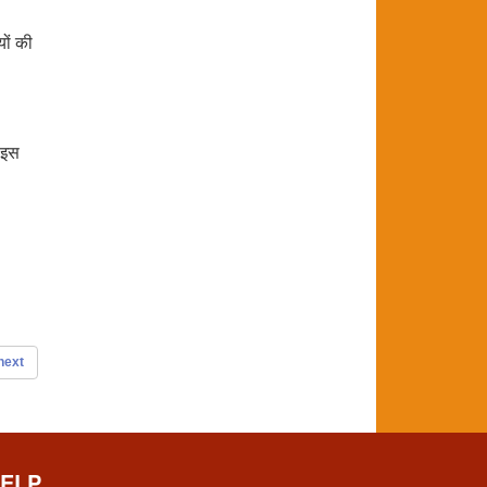
यों की
े इस
next
ELP