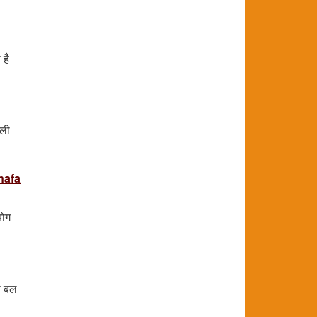
 है
ाली
nafa
योग
ेष बल