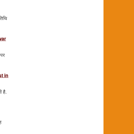
 तिथि
war
 पर
t in
 है.
ह