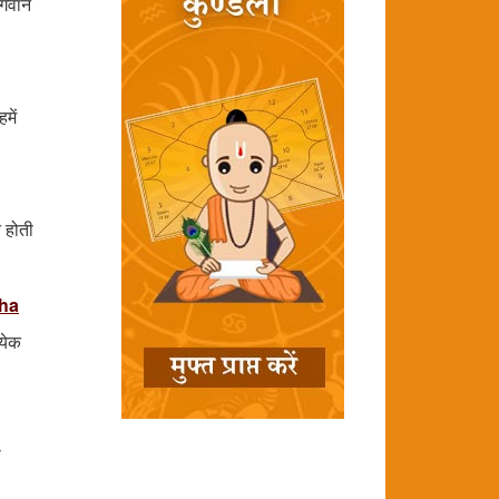
भगवान
में
त होती
tha
्येक
ी