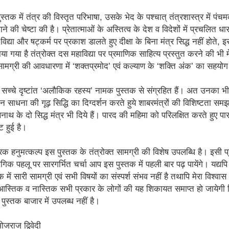
स्‍तक में तंत्र की विस्‍तृत परिभाषा, उसके भेद के पश्‍चात् तंत्रशास्‍त्र में पंचम
े की चेष्‍टा की है। प्रेतात्‍माओं के अस्तित्‍व के देश व विदेशों में प्रचलित धा
 विद्या और षट्कर्म पर प्रकाश डालते हुए दीक्षा के बिना मंत्र सिद्ध नहीं होते
ा गया है तंत्रोक्‍त दस महाविद्या पर प्रमाणिक साहित्‍य प्रस्‍तुत करने की भी मेरी
ामग्री की आवधारणा में ‘शक्‍तप्रमोद’ एवं कल्‍याण के ‘शक्ति अंक’ का सहयोग
च्‍चे दृष्‍टांत ‘अलौकिक रहस्‍य’ नामक पुस्‍तक से संग्रहित हैं। अत उनका भ
ान साधना की गूढ़ सिद्धि का दिग्‍दर्शन करते हुये शाबरमंत्रों की विशिष्‍टता सम
ाथ के दो सिद्ध मंत्र भी दिये हैं। पारद की महिमा को परिलक्षित करते हुए पा
ट हुई है।
रिक हनुमत्‍कल्‍प इस पुस्‍तक के तंत्रोक्‍त सामग्री की विशेष उपलब्धि है। इसी प्
ोगिक पहलू पर सारगर्भित चर्चा आप इस पुस्‍तक में पहली बार पढ़ पायेंगे। यद्य
तक में सारी सामग्री एवं सभी विषयों का संस्‍पर्श संभव नहीं है तथापि मेरा विश्‍वा
आस्तिक व नास्तिक सभी प्रकार के लोगों की यह शिकायत समाप्‍त हो जायेगी क
ुस्‍तक बाजार में उपलब्‍ध नहीं है।
ोजराज द्विवेदी