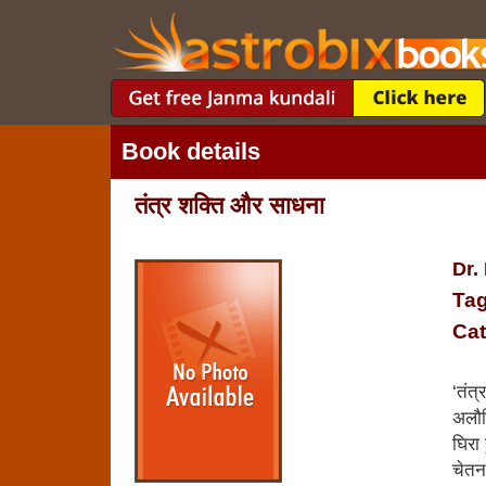
Book details
तंत्र शक्ति और साधना
Dr.
Tag
Cat
‘तंत्
अलौकि
घिरा
चेतन,