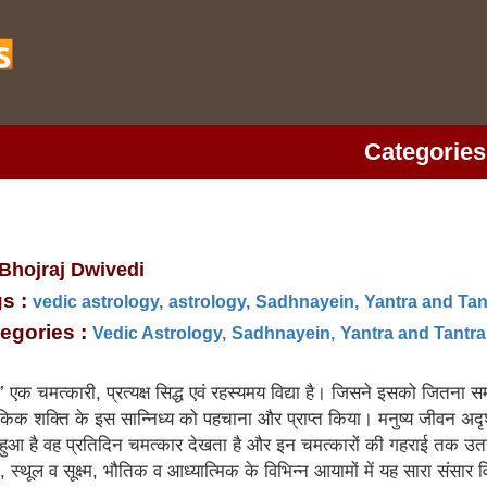
Categories
 Bhojraj Dwivedi
s :
vedic astrology,
astrology,
Sadhnayein,
Yantra and Tan
egories :
Vedic Astrology,
Sadhnayein,
Yantra and Tantra
र’ एक चमत्‍कारी, प्रत्‍यक्ष सिद्ध एवं रहस्‍यमय विद्या है। जिसने इसको जितन
क शक्ति के इस सान्निध्‍य को पहचाना और प्राप्‍त किया। मनुष्‍य जीवन अदृश्
 हुआ है वह प्रतिदिन चमत्‍कार देखता है और इन चमत्‍कारों की गहराई तक उत
 स्‍थूल व सूक्ष्‍म, भौतिक व आध्‍यात्मिक के विभिन्‍न आयामों में यह सारा संसार