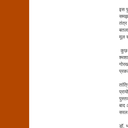
इस पु
समझान
तंत्र
बतलाय
मूल स
कुछ स
श्‍मश
गोरखन
प्रक
तांत्
प्राय
पुस्‍
बाद 
सरल प
डॉ. भ