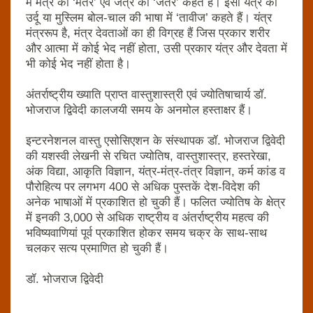
में मंत्र को ‘मंतर’ एवं जंत्र को ‘जंतर’ कहते हैं। इसी यंत्र को
उर्दू या मुस्लिम बोल-चाल की भाषा में ‘तावीज’ कहते हैं। यंत्र
मंत्ररूप है, मंत्र देवताओं का ही विग्रह हैं जिस प्रकार शरीर
और आत्‍मा में कोई भेद नहीं होता, उसी प्रकार यंत्र और देवता में
भी कोई भेद नहीं होता है।
अंतर्राष्‍ट्रीय ख्‍याति प्राप्‍त वास्‍तुशास्‍त्री एवं ज्‍योतिषाचार्य डॉ.
भोजराज द्विवेदी कालजयी समय के अनमोल हस्‍ताक्षर हैं।
इन्‍टरनेशनल वास्‍तु एसोसिएशन के संस्‍थापक डॉ. भोजराज द्विवेदी
की यशस्‍वी लेखनी से रचित ज्‍योतिष, वास्‍तुशास्‍त्र, हस्‍तरेखा,
अंक विद्या, आकृति विज्ञान, यंत्र-मंत्र-तंत्र विज्ञान, कर्म कांड व
पौरोहित्‍य पर लगभग 400 से अधिक पुस्‍तकें देश-विदेश की
अनेक भाषाओं में प्रकाशित हो चुकी हैं। फलित ज्‍योतिष के क्षेत्र
में इनकी 3,000 से अधिक राष्‍ट्रीय व अंतर्राष्‍ट्रीय महत्‍व की
भविष्‍यवाणियां पूर्व प्रकाशित होकर समय चक्र के साथ-साथ
चलकर सत्‍य प्रमाणित हो चुकी हैं।
डॉ. भोजराज द्विवेदी