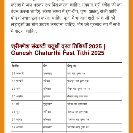
कलश में जल भरकर स्थापित करना चाहिए. भगवान श्री गणेश जी का
वंदन करना चाहिए. संध्या समय में धूप-दीप, पुष्प, अक्षत्, रोली आदि
षोडशोपचार पूजन करना चाहिए. पूजा में भगवान श्री गणेश जी को
लड्डुओं का भोग अवश्य लगवाना चाहिए. भोग को प्रसाद रुप में सभी
में बांटना चाहिए.
श्रीगणेश संकष्टी चतुर्थी व्रत तिथियाँ 2025 |
Ganesh Chaturthi Fast Tithi 2025
दिनाँक
दिन
हिन्दु माह
17 जनवरी
शुक्रवार
माघ माह कृष्ण पक्ष
16 फरवरी
रविवार
फाल्गुन माह कृष्ण पक्ष
17 मार्च
सोमवार
चैत्र माह कृष्ण पक्ष पक्ष
16 अप्रैल
बुधवार
वैशाख माह कृष्ण पक्ष
16 मई
शुक्रवार
ज्येष्ठ माह कृष्ण पक्ष
14 जून
शनिवार
आषाढ़ माह कृष्ण पक्ष
14 जुलाई
सोमवार
श्रावण माह कृष्ण पक्ष
12 अगस्त
मंगलवार
भाद्रपद माह कृष्ण पक्ष