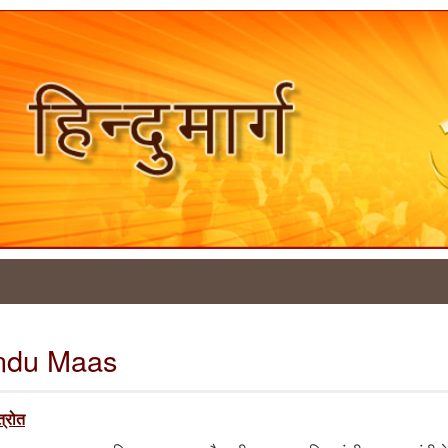
indu Maas
त्रोत