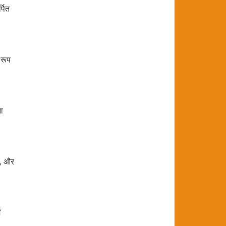
्पित
 रूप
ा
है, और
ं