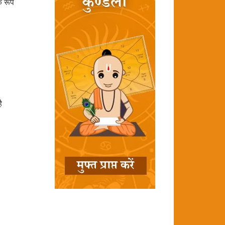
े रूप
ै