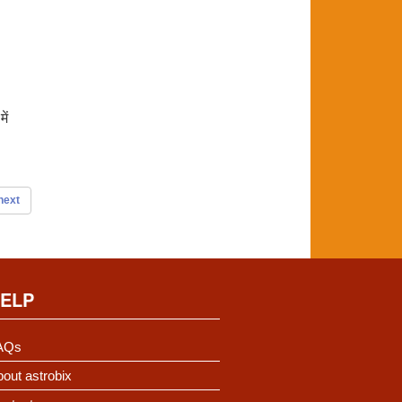
ें
next
ELP
AQs
out astrobix