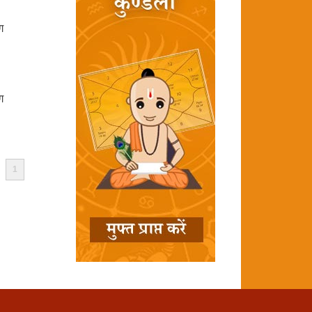
ग
ग
1