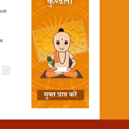
ानने
ाथ
1