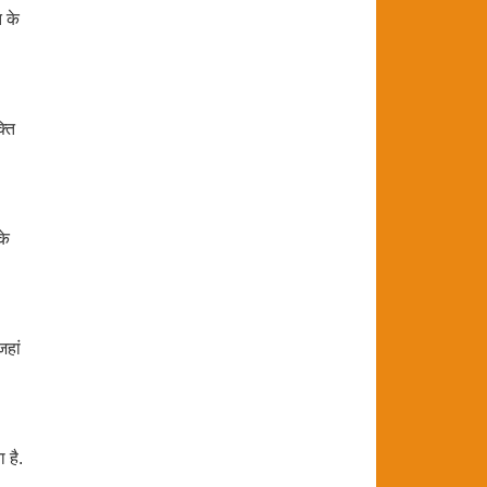
ि के
्ति
के
जहां
 है.