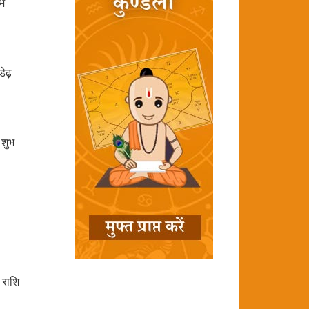
ंभ
ेढ़
 शुभ
 राशि