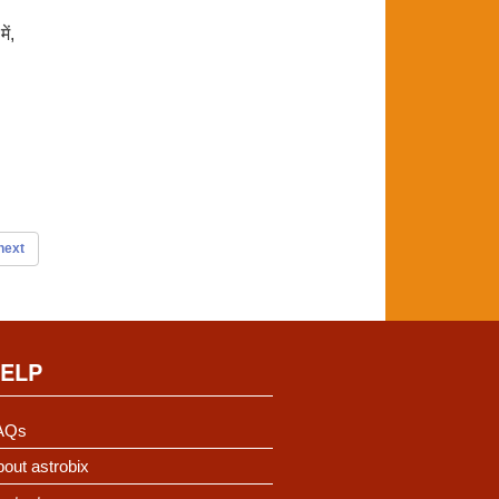
ें,
next
ELP
AQs
out astrobix