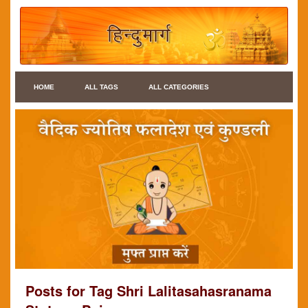
HOME
ALL TAGS
ALL CATEGORIES
Posts for Tag Shri Lalitasahasranama