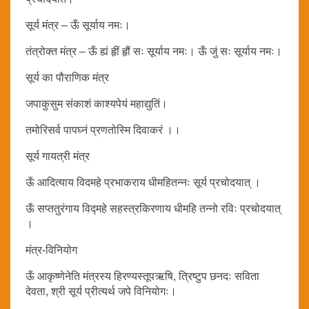
सूर्य मंत्र – ऊँ सूर्याय नमः।
तंत्रोक्त मंत्र – ऊँ ह्यं हृीं हृौं सः सूर्याय नमः। ऊँ जुं सः सूर्याय नमः।
सूर्य का पौराणिक मंत्र
जपाकुसुम संकाशं काश्यपेयं महाद्युतिं।
तमोरिसर्व पापघ्नं प्रणतोस्मि दिवाकरं ।।
सूर्य गायत्री मंत्र
ऊँ आदित्याय विदमहे प्रभाकराय धीमहितन्नः सूर्य प्रचोदयात् ।
ऊँ सप्ततुरंगाय विद्महे सहस्त्रकिरणाय धीमहि तन्नो रविः प्रचोदयात्
।
मंत्र-विनियोग
ऊँ आकृष्णेनेति मंत्रस्य हिरण्यस्तूपऋषि, त्रिष्टुप छनदः सविता
देवता, श्री सूर्य प्रीत्यर्थ जपे विनियोगः।